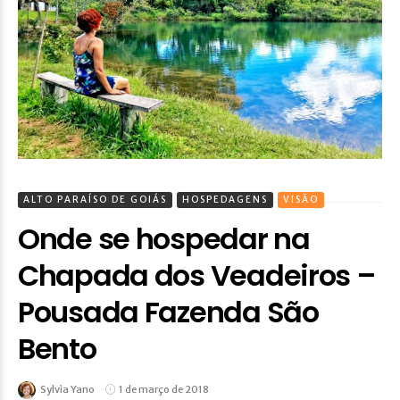
ALTO PARAÍSO DE GOIÁS
HOSPEDAGENS
VISÃO
Onde se hospedar na
Chapada dos Veadeiros –
Pousada Fazenda São
Bento
Sylvia Yano
1 de março de 2018