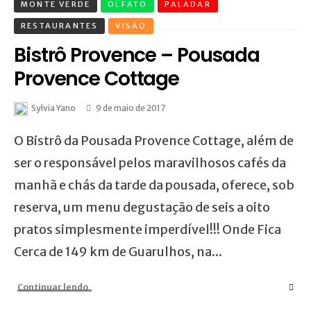
MONTE VERDE
OLFATO
PALADAR
RESTAURANTES
VISÃO
Bistrô Provence – Pousada
Provence Cottage
Sylvia Yano
9 de maio de 2017
O Bistrô da Pousada Provence Cottage, além de
ser o responsável pelos maravilhosos cafés da
manhã e chás da tarde da pousada, oferece, sob
reserva, um menu degustação de seis a oito
pratos simplesmente imperdível!!! Onde Fica
Cerca de 149 km de Guarulhos, na...
Continuar lendo