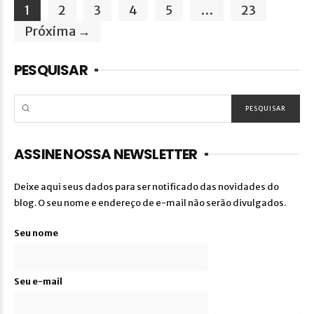
1
2
3
4
5
…
23
Próxima →
PESQUISAR
ASSINE NOSSA NEWSLETTER
Deixe aqui seus dados para ser notificado das novidades do
blog. O seu nome e endereço de e-mail não serão divulgados.
Seu nome
Seu e-mail