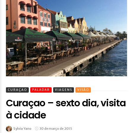
CURAÇAO
PALADAR
VIAGENS
VISÃO
Curaçao – sexto dia, visita
à cidade
Sylvia Yano
30 de março de 2015