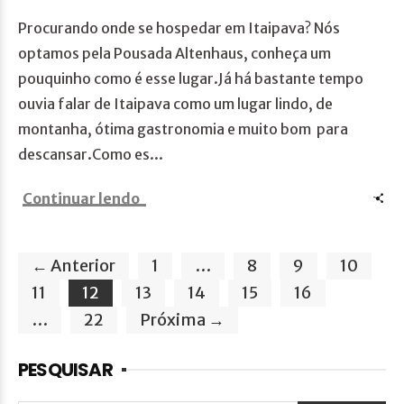
Procurando onde se hospedar em Itaipava? Nós
optamos pela Pousada Altenhaus, conheça um
pouquinho como é esse lugar.Já há bastante tempo
ouvia falar de Itaipava como um lugar lindo, de
montanha, ótima gastronomia e muito bom para
descansar.Como es...
Continuar lendo
← Anterior
1
…
8
9
10
11
12
13
14
15
16
…
22
Próxima →
PESQUISAR