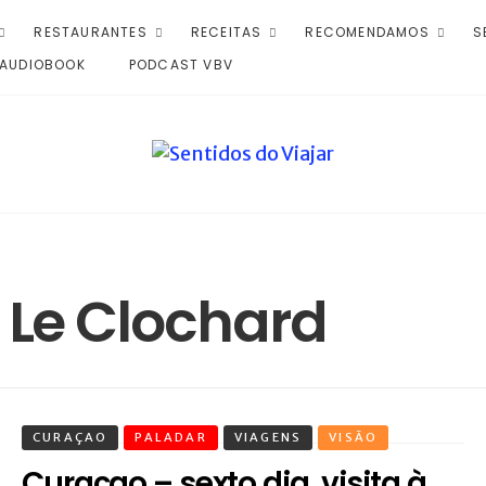
RESTAURANTES
RECEITAS
RECOMENDAMOS
S
AUDIOBOOK
PODCAST VBV
õ Le Clochard
CURAÇAO
PALADAR
VIAGENS
VISÃO
Curaçao – sexto dia, visita à