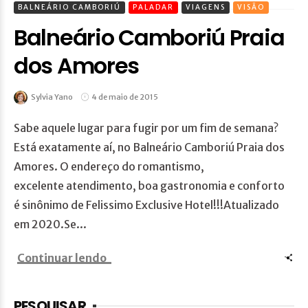
BALNEÁRIO CAMBORIÚ
PALADAR
VIAGENS
VISÃO
Balneário Camboriú Praia
dos Amores
Sylvia Yano
4 de maio de 2015
Sabe aquele lugar para fugir por um fim de semana?
Está exatamente aí, no Balneário Camboriú Praia dos
Amores. O endereço do romantismo,
excelente atendimento, boa gastronomia e conforto
é sinônimo de Felissimo Exclusive Hotel!!!Atualizado
em 2020.Se...
Continuar lendo
PESQUISAR