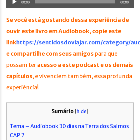
00:00
00:00
de
áudio
Se você está gostando dessa experiência de
ouvir este livro em Audiobook, copie este
link
https://sentidosdoviajar.com/category/au
e compartilhe com seus amigos
para que
possam ter
acesso a este podcast e os demais
capítulos
, e vivenciem também, essa profunda
experiência!
Sumário
[
hide
]
Tema – Audiobook 30 dias na Terra dos Salmos
CAP 7