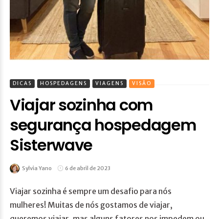
DICAS
HOSPEDAGENS
VIAGENS
VISÃO
Viajar sozinha com
segurança hospedagem
Sisterwave
Sylvia Yano
6 de abril de 2023
Viajar sozinha é sempre um desafio para nós
mulheres! Muitas de nós gostamos de viajar,
queremos viajar, mas alguns fatores nos impedem ou