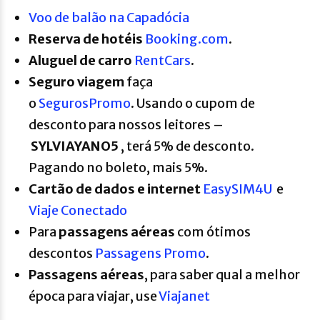
Voo de balão na Capadócia
R
eserva de hotéis
Booking.com
.
A
luguel de carro
RentCars
.
Seguro viagem
faça
o
SegurosPromo
. Usando o cupom de
desconto para nossos leitores –
SYLVIAYANO5
, terá 5% de desconto.
Pagando no boleto, mais 5%.
Cartão de dados e internet
EasySIM4U
e
Viaje Conectado
Para
passagens aéreas
com ótimos
descontos
Passagens Promo
.
P
assagens aéreas
, para saber qual a melhor
época para viajar, use
Viajanet