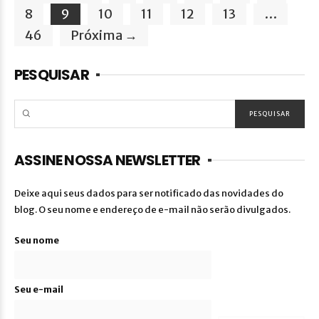
8
9
10
11
12
13
…
46
Próxima →
PESQUISAR
ASSINE NOSSA NEWSLETTER
Deixe aqui seus dados para ser notificado das novidades do
blog. O seu nome e endereço de e-mail não serão divulgados.
Seu nome
Seu e-mail