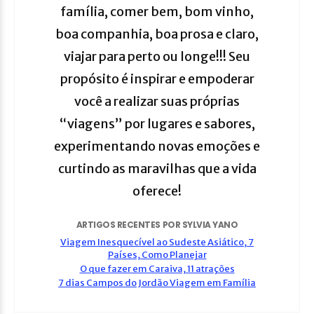
família, comer bem, bom vinho,
boa companhia, boa prosa e claro,
viajar para perto ou longe!!! Seu
propósito é inspirar e empoderar
você a realizar suas próprias
“viagens” por lugares e sabores,
experimentando novas emoções e
curtindo as maravilhas que a vida
oferece!
ARTIGOS RECENTES POR SYLVIA YANO
Viagem Inesquecível ao Sudeste Asiático, 7
Países, Como Planejar
O que fazer em Caraiva, 11 atrações
7 dias Campos do Jordão Viagem em Família