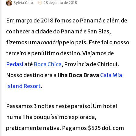
Sylvia Yano
28 de junho de 2018
Em março de 2018 fomos ao Panamá e além de
conhecer a cidade do Panamá e San Blas,
fizemos uma
road trip
pelo país. Este foi o nosso
terceiro e penúltimo destino. Viajamos de
Pedasi
até
Boca Chica
, Província de Chiriqui.
Nosso destino era a
Ilha Boca Brava
Cala Mia
Island Resort
.
Passamos 3 noites neste paraíso! Um hotel
numa ilha pouquíssimo explorada,
praticamente nativa. Pagamos $525 dol. com