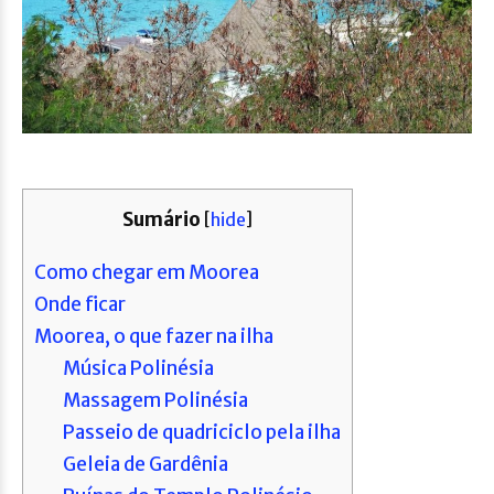
Sumário
[
hide
]
Como chegar em Moorea
Onde ficar
Moorea, o que fazer na ilha
Música Polinésia
Massagem Polinésia
Passeio de quadriciclo pela ilha
Geleia de Gardênia