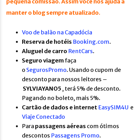
pequena comissão.
Assim você nos ajuda a
manter o blog sempre atualizado.
Voo de balão na Capadócia
R
eserva de hotéis
Booking.com
.
A
luguel de carro
RentCars
.
Seguro viagem
faça
o
SegurosPromo
. Usando o cupom de
desconto para nossos leitores –
SYLVIAYANO5
, terá 5% de desconto.
Pagando no boleto, mais 5%.
Cartão de dados e internet
EasySIM4U
e
Viaje Conectado
Para
passagens aéreas
com ótimos
descontos
Passagens Promo
.