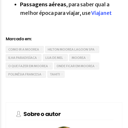
P
assagens aéreas
, para saber qual a
melhor época para viajar, use
Viajanet
Marcado em:
COMO IR A MOOREA
HILTON MOOREA LAGOON SPA
ILHA PARADISÍACA
LUA DE MEL
MOOREA
O QUE FAZER EM MOOREA
ONDE FICAR EM MOOREA
POLINÉSIA FRANCESA
TAHITI
Sobre o autor