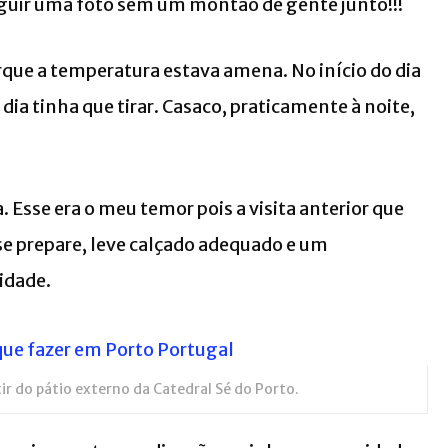
eguir uma foto sem um montão de gente junto!!!
rque a temperatura estava amena. No início do dia
a tinha que tirar. Casaco, praticamente à noite,
sse era o meu temor pois a visita anterior que
 se prepare, leve calçado adequado e um
idade.
ir do pátio externo da Catedral Sé do Porto.