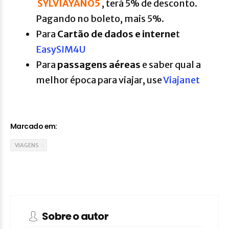
SYLVIAYANO5
, terá 5% de desconto.
Pagando no boleto, mais 5%.
Para
Cartão de dados e interne
t
EasySIM4U
Para
passagens aéreas
e saber qual a
melhor época para viajar, use
Viajanet
Marcado em:
VIAGENS
Sobre o autor