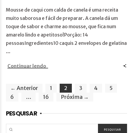
Mousse de caqui com calda de canela é uma receita
muito saborosa e fácil de preparar. A canela dá um
toque de sabor e charme ao mousse, que fica num
amarelo lindo e apetitoso!Porção: 14
pessoasIngredientes10 caquis 2 envelopes de gelatina
...
Continuar lendo
← Anterior
1
2
3
4
5
6
…
16
Próxima →
PESQUISAR