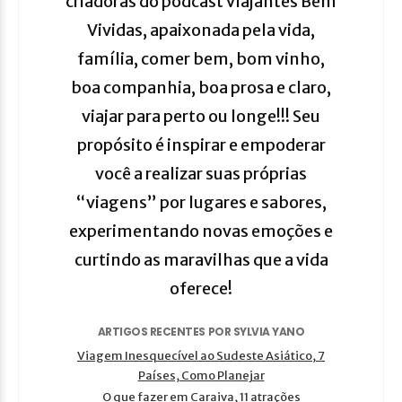
criadoras do podcast Viajantes Bem
Vividas, apaixonada pela vida,
família, comer bem, bom vinho,
boa companhia, boa prosa e claro,
viajar para perto ou longe!!! Seu
propósito é inspirar e empoderar
você a realizar suas próprias
“viagens” por lugares e sabores,
experimentando novas emoções e
curtindo as maravilhas que a vida
oferece!
ARTIGOS RECENTES POR SYLVIA YANO
Viagem Inesquecível ao Sudeste Asiático, 7
Países, Como Planejar
O que fazer em Caraiva, 11 atrações