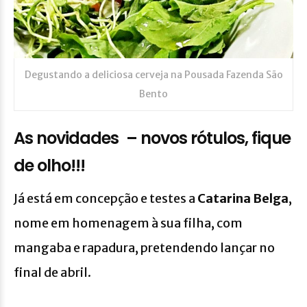
Degustando a deliciosa cerveja na Pousada Fazenda São
Bento
As novidades – novos rótulos, fique
de olho!!!
Já está em concepção e testes a
Catarina Belga
,
nome em homenagem à sua filha, com
mangaba e rapadura, pretendendo lançar no
final de abril.