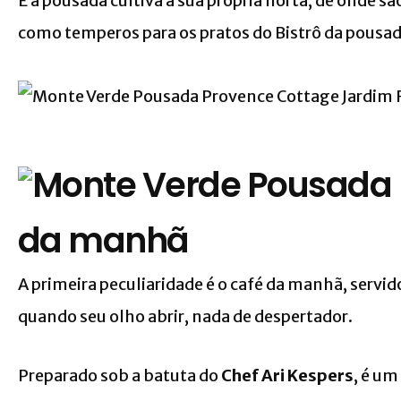
E a pousada cultiva a sua própria horta, de onde são
como temperos para os pratos do Bistrô da pousad
da manhã
A primeira peculiaridade é o café da manhã, servido
quando seu olho abrir, nada de despertador.
Preparado sob a batuta do
Chef Ari Kespers
, é um