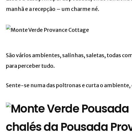
manhã e a recepção – um charme né.
São vários ambientes, salinhas, saletas, todas co
para perceber tudo.
Sente-se numa das poltronas e curta o ambiente, o
chalés da Pousada Prov