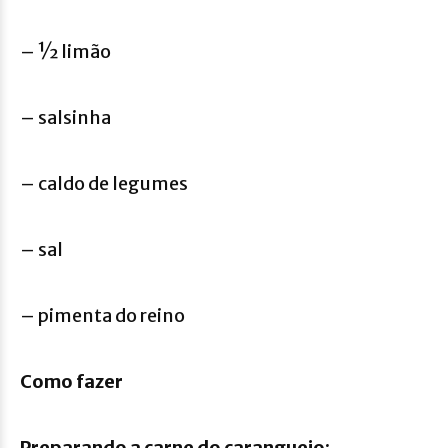
– ½ limão
– salsinha
– caldo de legumes
– sal
– pimenta do reino
Como fazer
Preparando a carne do caranguejo: