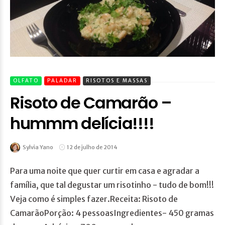
OLFATO
PALADAR
RISOTOS E MASSAS
Risoto de Camarão –
hummm delícia!!!!
Sylvia Yano
12 de julho de 2014
Para uma noite que quer curtir em casa e agradar a
família, que tal degustar um risotinho - tudo de bom!!!
Veja como é simples fazer.Receita: Risoto de
CamarãoPorção: 4 pessoasIngredientes- 450 gramas