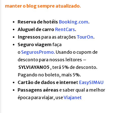
manter o blog sempre atualizado.
R
eserva de hotéis
Booking.com
.
A
luguel de carro
RentCars
.
Ingressos
para as atrações
TourOn
.
Seguro viagem
faça
o
SegurosPromo.
Usando o cupom de
desconto para nossos leitores –
SYLVIAYANO5
, terá 5% de desconto.
Pagando no boleto, mais 5%.
Cartão de dados e interne
t
EasySIM4U
P
assagens aéreas
e saber qual a melhor
época para viajar, use
Viajanet